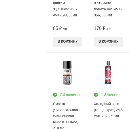
цинком
и птичьего
"ЦИНКАЧ" AVS
помета AVS AVK-
AVK-190, 60мл
056, 500мл
85 ₽
170 ₽
/ШТ
/ШТ
В КОРЗИНУ
В КОРЗИНУ
7
В наличии
4
В наличии
Смазка
Холодный воск
универсальная
(концентрат) AVS
силиконовая
AVK-707 250мл
Kudo KU-H422,
210 мл