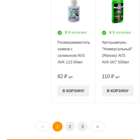
9
В наличии
6
В наличии
Размораживатель
Автошампунь
замков с
"Универсальный"
силиконом AVS
(Яблоко) AVS
AVK-123 60мл
AVK-007 500мл
82 ₽
110 ₽
/ШТ
/ШТ
В КОРЗИНУ
В КОРЗИНУ
<
1
2
3
>