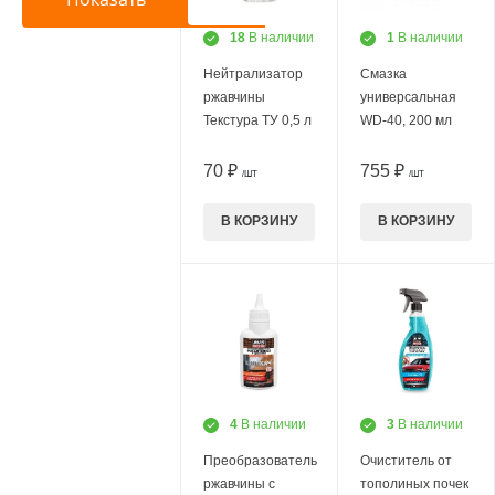
18
В наличии
1
В наличии
Нейтрализатор
Смазка
ржавчины
универсальная
Текстура ТУ 0,5 л
WD-40, 200 мл
70 ₽
755 ₽
/ШТ
/ШТ
В КОРЗИНУ
В КОРЗИНУ
4
В наличии
3
В наличии
Преобразователь
Очиститель от
ржавчины с
тополиных почек