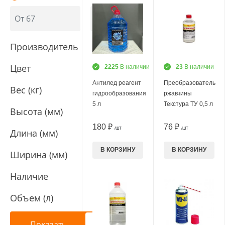
Производитель
Цвет
2225
В наличии
23
В наличии
Антилед реагент
Преобразователь
Вес (кг)
гидрообразования
ржавчины
5 л
Текстура ТУ 0,5 л
Высота (мм)
180 ₽
76 ₽
/ШТ
/ШТ
Длина (мм)
В КОРЗИНУ
В КОРЗИНУ
Ширина (мм)
Наличие
Объем (л)