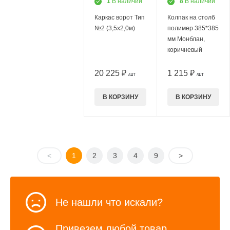
1
В наличии
8
В наличии
Каркас ворот Тип
Колпак на столб
№2 (3,5х2,0м)
полимер 385*385
мм Монблан,
коричневый
20 225 ₽
1 215 ₽
/ШТ
/ШТ
В КОРЗИНУ
В КОРЗИНУ
<
1
2
3
4
9
>
Не нашли что искали?
Привезем любой товар,