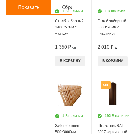
1
В наличии
1
В наличии
Столб заборный
Столб заборный
2400*57мм с
3000*76мм с
уголком
пластиной
1 350 ₽
2 010 ₽
/ШТ
/ШТ
В КОРЗИНУ
В КОРЗИНУ
Хит
1
В наличии
192
В наличии
Забор (секция)
Штакетник RAL
500*3000мм
8017 коричневый