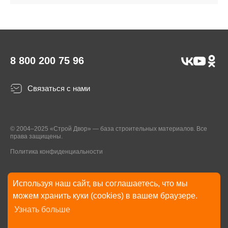
8 800 200 75 96
Связаться с нами
© 2004–2025 «Строй Двор» — база строительных материалов. Все
права защищены.
Политика конфиденциальности
Используя наш сайт, вы соглашаетесь, что мы
* Указанные на Сайте цены, комплектации, описания и технические
можем хранить куки (cookies) в вашем браузере.
характеристики могут быть изменены в любое время без уведомления
Узнать больше
пользователей Сайта. Внешний вид товаров и упаковки может
отличаться от изображенных на Сайте.