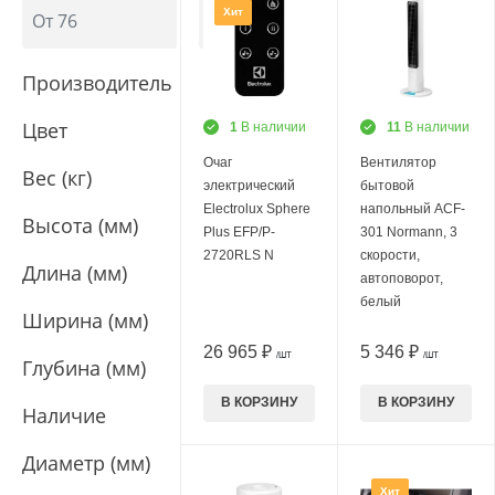
Хит
Производитель
Цвет
1
В наличии
11
В наличии
Очаг
Вентилятор
Вес (кг)
электрический
бытовой
Electrolux Sphere
напольный ACF-
Высота (мм)
Plus EFP/P-
301 Normann, 3
2720RLS N
скорости,
Длина (мм)
автоповорот,
белый
Ширина (мм)
26 965 ₽
5 346 ₽
/ШТ
/ШТ
Глубина (мм)
В КОРЗИНУ
В КОРЗИНУ
Наличие
Диаметр (мм)
Хит