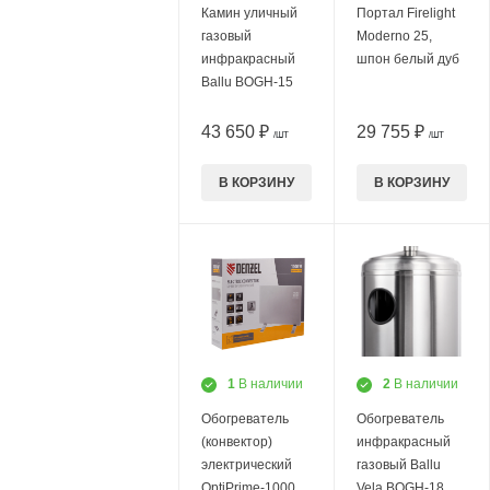
Камин уличный
Портал Firelight
газовый
Moderno 25,
инфракрасный
шпон белый дуб
Ballu BOGH-15
43 650 ₽
29 755 ₽
/ШТ
/ШТ
В КОРЗИНУ
В КОРЗИНУ
1
В наличии
2
В наличии
Обогреватель
Обогреватель
(конвектор)
инфракрасный
электрический
газовый Ballu
OptiPrime-1000,
Vela BOGH-18