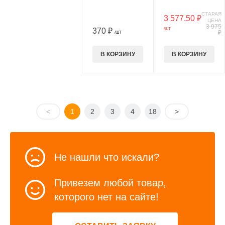
СТАРАЯ
3 577.50 ₽
ЦЕНА
3 975
370 ₽
/ШТ
₽
/ШТ
В КОРЗИНУ
В КОРЗИНУ
<
1
2
3
4
18
>
Не нашли что искали?
Привезем любой товар,
которого нет на сайте!