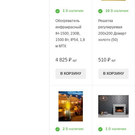
1
В наличии
10
В наличии
Обогреватель
Решетка
инфракрасный
регулируемая
IH-1500, 230В,
200х200 Домарт
1500 Вт, IP54, 1,8
золото (50)
м MTX
4 825 ₽
510 ₽
/ШТ
/ШТ
В КОРЗИНУ
В КОРЗИНУ
2
В наличии
1
В наличии