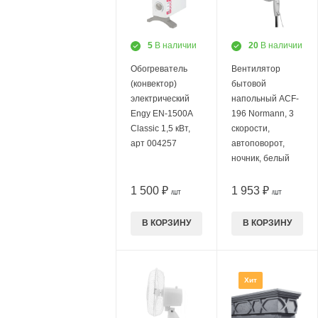
5
В наличии
20
В наличии
Обогреватель
Вентилятор
(конвектор)
бытовой
электрический
напольный ACF-
Engy EN-1500A
196 Normann, 3
Classic 1,5 кВт,
скорости,
арт 004257
автоповорот,
ночник, белый
1 500 ₽
1 953 ₽
/ШТ
/ШТ
В КОРЗИНУ
В КОРЗИНУ
Хит