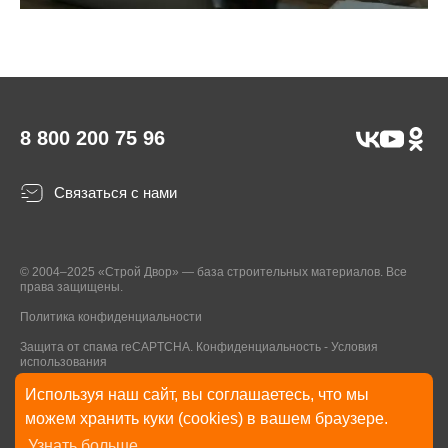
8 800 200 75 96
Связаться с нами
© 2004–2025 «Строй Двор» — база строительных материалов. Все
права защищены.
Политика конфиденциальности
Защита от спама reCAPTCHA.
Конфиденциальность
-
Условия
использования
Используя наш сайт, вы соглашаетесь, что мы
* Указанные на Сайте цены, комплектации, описания и технические
можем хранить куки (cookies) в вашем браузере.
характеристики могут быть изменены в любое время без уведомления
Узнать больше
пользователей Сайта. Внешний вид товаров и упаковки может