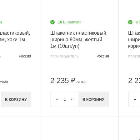
и
10
В наличии
9
пластиковый,
Штакетник пластиковый,
Штак
м, хаки 1м
ширина 80мм, желтый
шири
1м (10шт/уп)
кори
Россия
Россия
Ь
ПРОИЗВОДИТЕЛЬ
ПРОИЗ
2 235 ₽
2 2
/УПАК
/УПАК
В КОРЗИНУ
В КОРЗИНУ