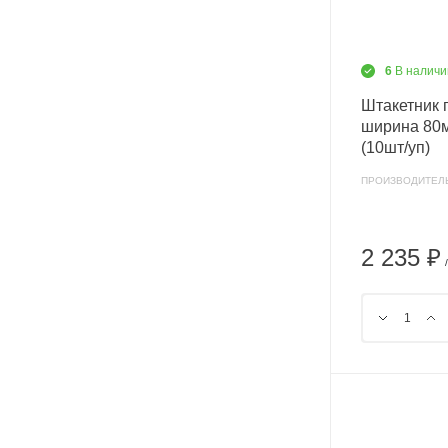
6
В наличи
Штакетник 
ширина 80м
(10шт/уп)
ПРОИЗВОДИТЕЛ
2 235 ₽