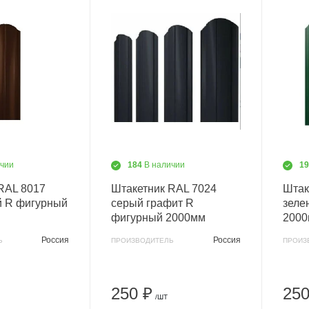
ичии
184
В наличии
1
RAL 8017
Штакетник RAL 7024
Штак
й R фигурный
серый графит R
зеле
фигурный 2000мм
200
Россия
Россия
Ь
ПРОИЗВОДИТЕЛЬ
ПРОИЗ
250 ₽
250
/ШТ