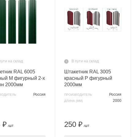
пути на склад
В пути на склад
етник RAL 6005
Штакетник RAL 3005
ный M фигурный 2-х
красный P фигурный
он 2000мм
2000мм
Россия
Россия
ВОДИТЕЛЬ
ПРОИЗВОДИТЕЛЬ
2000
ДЛИНА (ММ)
 ₽
250 ₽
/ШТ
/ШТ