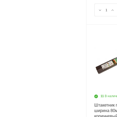
11
В налич
Штакетник 
ширина 80
коричневый