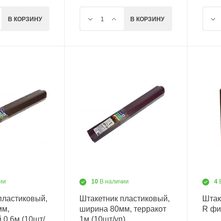
В КОРЗИНУ
В КОРЗИНУ
ии
10
В наличии
4
пластиковый,
Штакетник пластиковый,
Штак
мм,
ширина 80мм, терракот
R фи
 0,6м (10шт/
1м (10шт/уп)