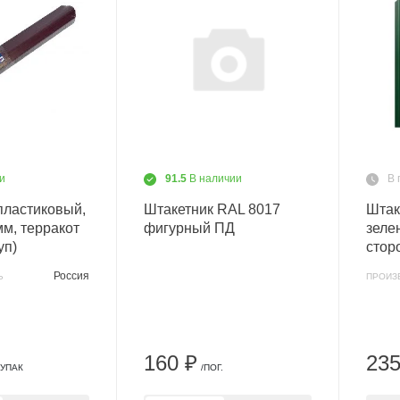
и
91.5
В наличии
В 
пластиковый,
Штакетник RAL 8017
Штак
м, терракот
фигурный ПД
зеле
уп)
стор
Россия
Ь
ПРОИЗ
160 ₽
235
/УПАК
/ПОГ.