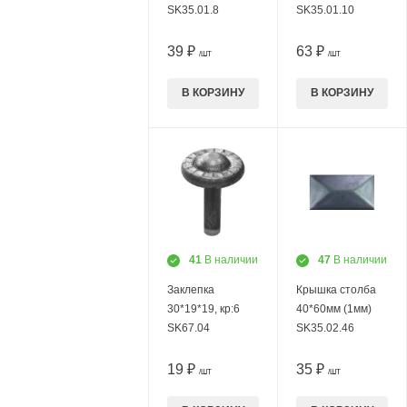
SK35.01.8
SK35.01.10
39 ₽
63 ₽
/ШТ
/ШТ
В КОРЗИНУ
В КОРЗИНУ
41
В наличии
47
В наличии
Заклепка
Крышка столба
30*19*19, кр:6
40*60мм (1мм)
SK67.04
SK35.02.46
19 ₽
35 ₽
/ШТ
/ШТ