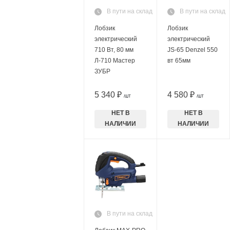
В пути на склад
В пути на склад
Лобзик
Лобзик
электрический
электрический
710 Вт, 80 мм
JS-65 Denzel 550
Л-710 Мастер
вт 65мм
ЗУБР
5 340 ₽
4 580 ₽
/ШТ
/ШТ
НЕТ В
НЕТ В
НАЛИЧИИ
НАЛИЧИИ
В пути на склад