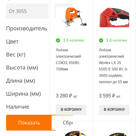
Производитель
Цвет
1
В наличии
1
В наличии
Лобзик
Лобзик
Вес (кг)
электрический
электрический
СОЮЗ, 650Вт,
Wortex LX JS
Высота (мм)
70/8мм
5505 E 500 Вт, 0-
3000 ход/мин,
Длина (мм)
пропил до 55 мм
Ширина (мм)
3 280 ₽
3 595 ₽
/ШТ
/ШТ
Наличие
В КОРЗИНУ
В КОРЗИНУ