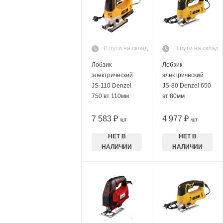
В пути на склад
В пути на склад
Лобзик
Лобзик
электрический
электрический
JS-110 Denzel
JS-80 Denzel 650
750 вт 110мм
вт 80мм
7 583 ₽
4 977 ₽
/ШТ
/ШТ
НЕТ В
НЕТ В
НАЛИЧИИ
НАЛИЧИИ