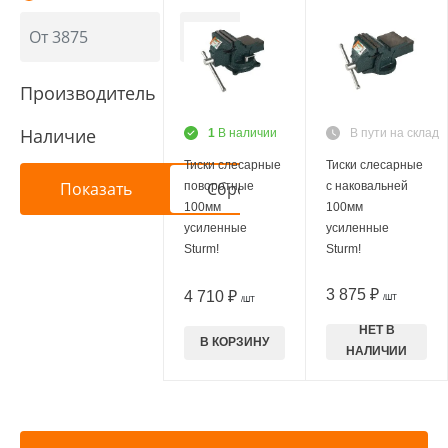
Производитель
Наличие
1
В наличии
В пути на склад
Тиски слесарные
Тиски слесарные
поворотные
с наковальней
100мм
100мм
усиленные
усиленные
Sturm!
Sturm!
3 875 ₽
4 710 ₽
/ШТ
/ШТ
НЕТ В
В КОРЗИНУ
НАЛИЧИИ