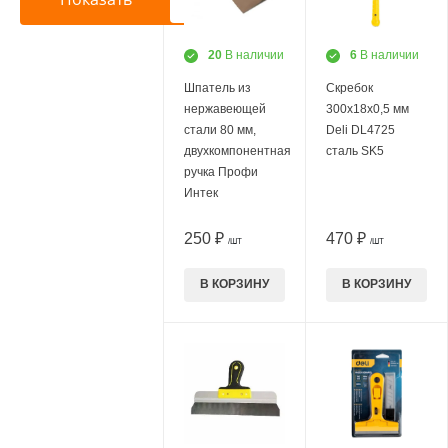
20
В наличии
6
В наличии
Шпатель из
Скребок
нержавеющей
300х18х0,5 мм
стали 80 мм,
Deli DL4725
двухкомпонентная
сталь SK5
ручка Профи
Интек
250 ₽
470 ₽
/ШТ
/ШТ
В КОРЗИНУ
В КОРЗИНУ