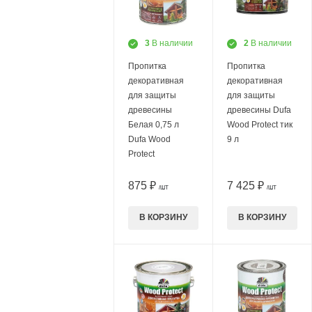
3
В наличии
2
В наличии
Пропитка
Пропитка
декоративная
декоративная
для защиты
для защиты
древесины
древесины Dufa
Белая 0,75 л
Wood Protect тик
Dufa Wood
9 л
Protect
875 ₽
7 425 ₽
/ШТ
/ШТ
В КОРЗИНУ
В КОРЗИНУ