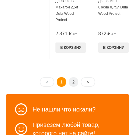
древесины
древесины
Махагон 2,5л
Сосна 0,75л Dufa
Dufa Wood
Wood Protect
Protect
2 871 ₽
872 ₽
/ШТ
/ШТ
В КОРЗИНУ
В КОРЗИНУ
<
1
2
>
Не нашли что искали?
Привезем любой товар,
которого нет на сайте!