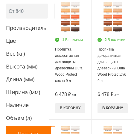
Производитель
Цвет
1
В наличии
2
В наличии
Пропитка
Пропитка
Вес (кг)
декоративная
декоративная
для защиты
для защиты
Высота (мм)
древесины Dufa
древесины Dufa
Wood Protect
Wood Protect дуб
Длина (мм)
сосна 9 л
9 л
Ширина (мм)
6 478 ₽
6 478 ₽
/ШТ
/ШТ
Наличие
В КОРЗИНУ
В КОРЗИНУ
Объем (л)