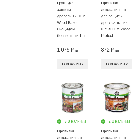
Грунт для
Пропитка
защиты
декоративная
древесины Dufa
для защиты
Wood Base c
древесины Тик
биоцидом
0,75л Dufa Wood
бесцветный 1 л
Protect
1 075 ₽
872 ₽
/ШТ
/ШТ
В КОРЗИНУ
В КОРЗИНУ
3
В наличии
2
В наличии
Пропитка
Пропитка
декоративная
декоративная