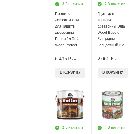
2
В наличии
2
В наличии
Пропитка
Грунт для
декоративная
защиты
для защиты
древесины Dufa
древесины
Wood Base c
Белая 9л Dufa
биоцидом
Wood Protect
бесцветный 2 л
6 435 ₽
2 060 ₽
/ШТ
/ШТ
В КОРЗИНУ
В КОРЗИНУ
2
В наличии
4
В наличии