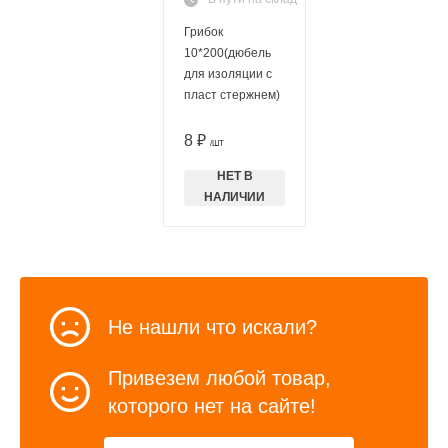
Грибок
10*200(дюбель
для изоляции с
пласт стержнем)
8 ₽
/ШТ
НЕТ В
НАЛИЧИИ
Не нашли что искали?
Привезем любой товар,
которого нет на сайте!