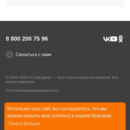
8 800 200 75 96
Связаться с нами
© 2004–2025 «Строй Двор» — база строительных материалов. Все
права защищены.
Политика конфиденциальности
Используя наш сайт, вы соглашаетесь, что мы
* Указанные на Сайте цены, комплектации, описания и технические
можем хранить куки (cookies) в вашем браузере.
характеристики могут быть изменены в любое время без уведомления
Узнать больше
пользователей Сайта. Внешний вид товаров и упаковки может
отличаться от изображенных на Сайте.