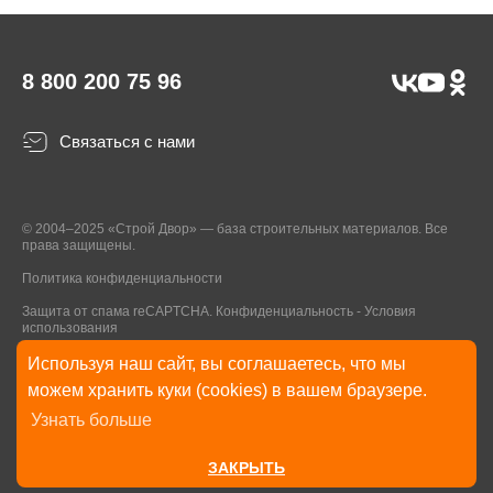
8 800 200 75 96
Связаться с нами
© 2004–2025 «Строй Двор» — база строительных материалов. Все
права защищены.
Политика конфиденциальности
Защита от спама reCAPTCHA.
Конфиденциальность
-
Условия
использования
Используя наш сайт, вы соглашаетесь, что мы
* Указанные на Сайте цены, комплектации, описания и технические
можем хранить куки (cookies) в вашем браузере.
характеристики могут быть изменены в любое время без уведомления
Узнать больше
пользователей Сайта. Внешний вид товаров и упаковки может
отличаться от изображенных на Сайте.
ЗАКРЫТЬ