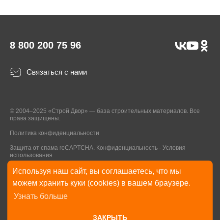
8 800 200 75 96
Связаться с нами
© 2004–2025 «Строй Двор» — база строительных материалов. Все
права защищены.
Политика конфиденциальности
Защита от спама reCAPTCHA.
Конфиденциальность
-
Условия
использования
Используя наш сайт, вы соглашаетесь, что мы
* Указанные на Сайте цены, комплектации, описания и технические
можем хранить куки (cookies) в вашем браузере.
характеристики могут быть изменены в любое время без уведомления
Узнать больше
пользователей Сайта. Внешний вид товаров и упаковки может
отличаться от изображенных на Сайте.
ЗАКРЫТЬ