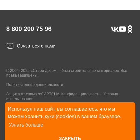
8 800 200 75 96
Связаться с нами
© 2004–2025 «Строй Двор» — база строительных материалов. Все
права защищены.
Политика конфиденциальности
Защита от спама reCAPTCHA.
Конфиденциальность
-
Условия
использования
Используя наш сайт, вы соглашаетесь, что мы
* Указанные на Сайте цены, комплектации, описания и технические
можем хранить куки (cookies) в вашем браузере.
характеристики могут быть изменены в любое время без уведомления
Узнать больше
пользователей Сайта. Внешний вид товаров и упаковки может
отличаться от изображенных на Сайте.
ЗАКРЫТЬ