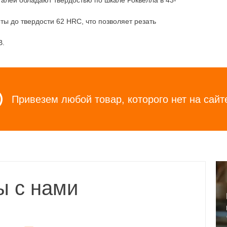
еталей обладают твердостью по шкале Роквелла в 43-
ы до твердости 62 HRС, что позволяет резать
В.
Привезем любой товар, которого нет на сайт
ы с нами