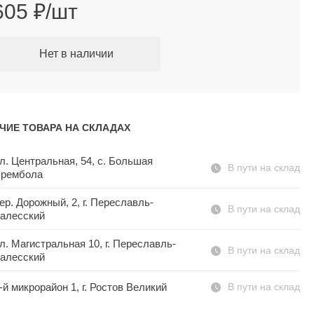
605 ₽/шт
Нет в наличии
ЧИЕ ТОВАРА НА СКЛАДАХ
л. Центральная, 54, c. Большая
В пути на склад
рембола
ер. Дорожный, 2, г. Переславль-
В пути на склад
алесский
л. Магистральная 10, г. Переславль-
В пути на склад
алесский
-й микрорайон 1, г. Ростов Великий
В пути на склад