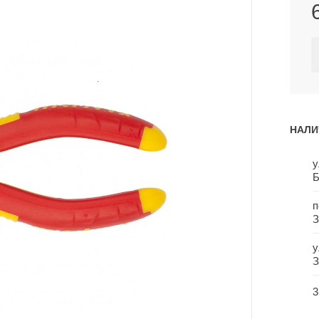
НАЛИ
у
Б
п
З
у
З
3