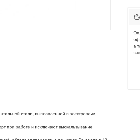
Оп
оф
а 
сче
нтальной стали, выплавленной в электропечи,
рт при работе и исключают выскальзывание