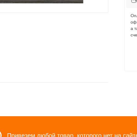
Оп
оф
а 
сче
Привезем любой товар, которого нет на сайт