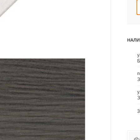
НАЛИ
у
Б
п
З
у
З
3