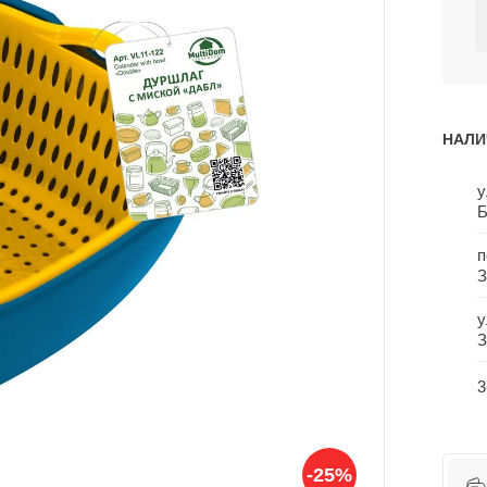
НАЛИ
у
Б
п
З
у
З
3
-25%