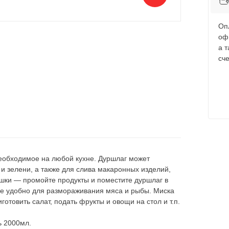
Оп
оф
а 
сче
еобходимое на любой кухне. Дуршлаг может
и зелени, а также для слива макаронных изделий,
ушки — промойте продукты и поместите дуршлаг в
ние удобно для размораживания мяса и рыбы. Миска
отовить салат, подать фрукты и овощи на стол и т.п.
ь 2000мл.