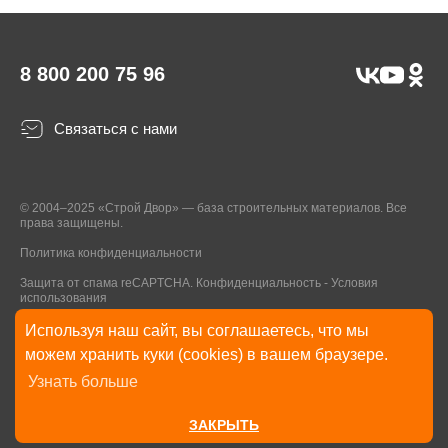
8 800 200 75 96
Связаться с нами
© 2004–2025 «Строй Двор» — база строительных материалов. Все
права защищены.
Политика конфиденциальности
Защита от спама reCAPTCHA.
Конфиденциальность
-
Условия
использования
Используя наш сайт, вы соглашаетесь, что мы
* Указанные на Сайте цены, комплектации, описания и технические
можем хранить куки (cookies) в вашем браузере.
характеристики могут быть изменены в любое время без уведомления
Узнать больше
пользователей Сайта. Внешний вид товаров и упаковки может
отличаться от изображенных на Сайте.
ЗАКРЫТЬ