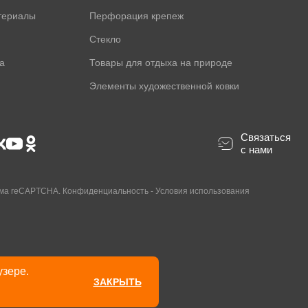
териалы
Перфорация крепеж
Стекло
а
Товары для отдыха на природе
Элементы художественной ковки
Связаться
с нами
ама reCAPTCHA.
Конфиденциальность
-
Условия использования
узере.
ЗАКРЫТЬ