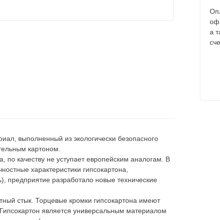
Оп
оф
а 
сче
иал, выполненный из экологически безопасного
ительным картоном.
, по качеству не уступает европейским аналогам. В
чностные характеристики гипсокартона,
), предприятие разработало новые технические
тный стык. Торцевые кромки гипсокартона имеют
 Гипсокартон является универсальным материалом