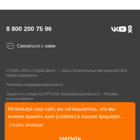
8 800 200 75 96
Связаться с нами
© 2004–2025 «Строй Двор» — база строительных материалов. Все
права защищены.
Политика конфиденциальности
Защита от спама reCAPTCHA.
Конфиденциальность
-
Условия
использования
Используя наш сайт, вы соглашаетесь, что мы
* Указанные на Сайте цены, комплектации, описания и технические
можем хранить куки (cookies) в вашем браузере.
характеристики могут быть изменены в любое время без уведомления
Узнать больше
пользователей Сайта. Внешний вид товаров и упаковки может
отличаться от изображенных на Сайте.
ЗАКРЫТЬ