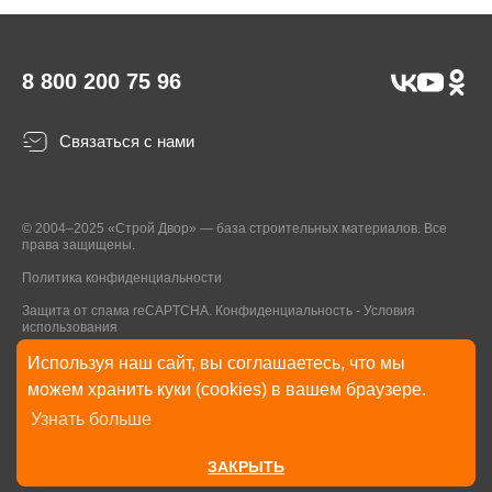
8 800 200 75 96
Связаться с нами
© 2004–2025 «Строй Двор» — база строительных материалов. Все
права защищены.
Политика конфиденциальности
Защита от спама reCAPTCHA.
Конфиденциальность
-
Условия
использования
Используя наш сайт, вы соглашаетесь, что мы
* Указанные на Сайте цены, комплектации, описания и технические
можем хранить куки (cookies) в вашем браузере.
характеристики могут быть изменены в любое время без уведомления
Узнать больше
пользователей Сайта. Внешний вид товаров и упаковки может
отличаться от изображенных на Сайте.
ЗАКРЫТЬ