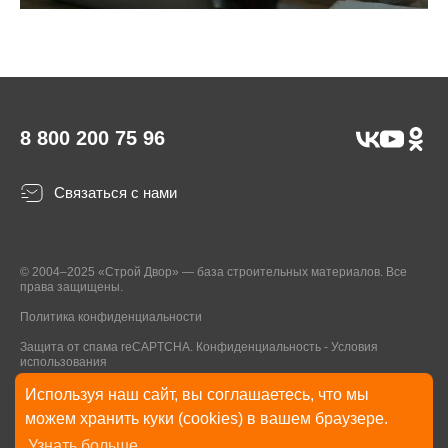
8 800 200 75 96
Связаться с нами
© 2004–2025 «Строй Двор» — база строительных материалов. Все
права защищены.
Политика конфиденциальности
Защита от спама reCAPTCHA.
Конфиденциальность
-
Условия
использования
Используя наш сайт, вы соглашаетесь, что мы
* Указанные на Сайте цены, комплектации, описания и технические
можем хранить куки (cookies) в вашем браузере.
характеристики могут быть изменены в любое время без уведомления
Узнать больше
пользователей Сайта. Внешний вид товаров и упаковки может