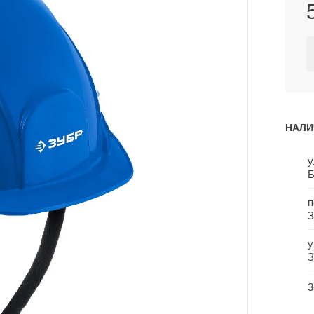
НАЛИ
у
Б
п
З
у
З
3