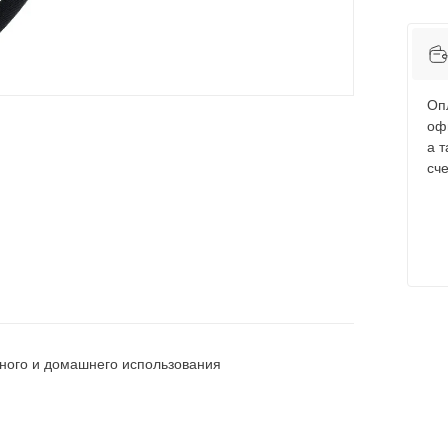
Оп
оф
а 
сче
ного и домашнего использования