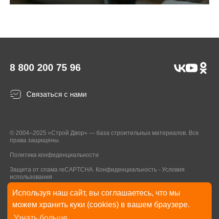
8 800 200 75 96
Связаться с нами
© 2004–2025 «Строй Двор» — база строительных материалов. Все
права защищены.
Политика конфиденциальности
Защита от спама reCAPTCHA.
Конфиденциальность
-
Условия
использования
Используя наш сайт, вы соглашаетесь, что мы
* Указанные на Сайте цены, комплектации, описания и технические
можем хранить куки (cookies) в вашем браузере.
характеристики могут быть изменены в любое время без уведомления
Узнать больше
пользователей Сайта. Внешний вид товаров и упаковки может