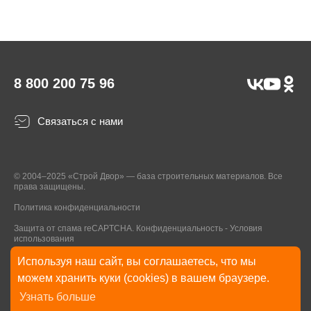
8 800 200 75 96
Связаться с нами
© 2004–2025 «Строй Двор» — база строительных материалов. Все
права защищены.
Политика конфиденциальности
Защита от спама reCAPTCHA.
Конфиденциальность
-
Условия
использования
Используя наш сайт, вы соглашаетесь, что мы
* Указанные на Сайте цены, комплектации, описания и технические
можем хранить куки (cookies) в вашем браузере.
характеристики могут быть изменены в любое время без уведомления
Узнать больше
пользователей Сайта. Внешний вид товаров и упаковки может
отличаться от изображенных на Сайте.