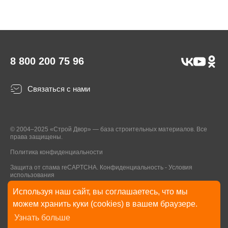
8 800 200 75 96
Связаться с нами
© 2004–2025 «Строй Двор» — база строительных материалов. Все
права защищены.
Политика конфиденциальности
Защита от спама reCAPTCHA.
Конфиденциальность
-
Условия
использования
Используя наш сайт, вы соглашаетесь, что мы
* Указанные на Сайте цены, комплектации, описания и технические
можем хранить куки (cookies) в вашем браузере.
характеристики могут быть изменены в любое время без уведомления
Узнать больше
пользователей Сайта. Внешний вид товаров и упаковки может
отличаться от изображенных на Сайте.