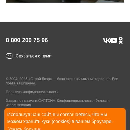
8 800 200 75 96
Связаться с нами
© 2004–2025 «Строй Двор» — база строительных материалов. Все
права защищены.
Политика конфиденциальности
Защита от спама reCAPTCHA.
Конфиденциальность
-
Условия
использования
Используя наш сайт, вы соглашаетесь, что мы
* Указанные на Сайте цены, комплектации, описания и технические
можем хранить куки (cookies) в вашем браузере.
характеристики могут быть изменены в любое время без уведомления
Узнать больше
пользователей Сайта. Внешний вид товаров и упаковки может