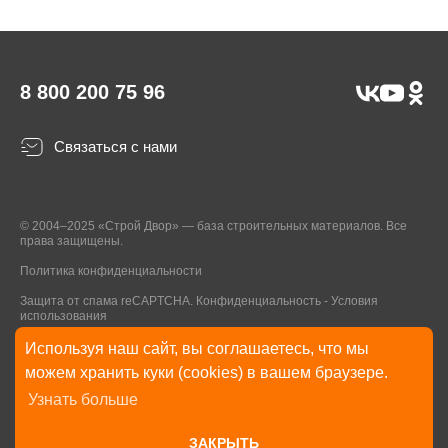
8 800 200 75 96
Связаться с нами
© 2004–2025 «Строй Двор» — база строительных материалов. Все
права защищены.
Политика конфиденциальности
Защита от спама reCAPTCHA.
Конфиденциальность
-
Условия
использования
Используя наш сайт, вы соглашаетесь, что мы
* Указанные на Сайте цены, комплектации, описания и технические
можем хранить куки (cookies) в вашем браузере.
характеристики могут быть изменены в любое время без уведомления
Узнать больше
пользователей Сайта. Внешний вид товаров и упаковки может
отличаться от изображенных на Сайте.
ЗАКРЫТЬ