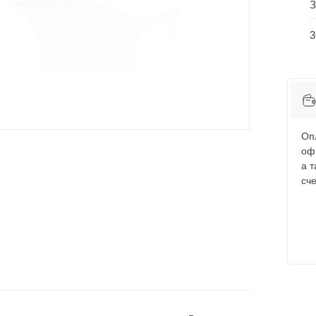
З
3
Оп
оф
а 
сче