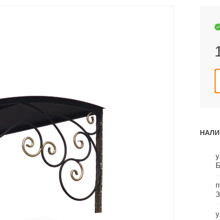
НАЛИ
у
Б
п
З
у