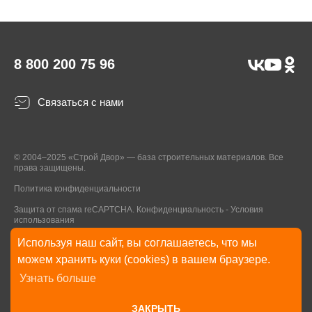
8 800 200 75 96
Связаться с нами
© 2004–2025 «Строй Двор» — база строительных материалов. Все
права защищены.
Политика конфиденциальности
Защита от спама reCAPTCHA.
Конфиденциальность
-
Условия
использования
Используя наш сайт, вы соглашаетесь, что мы
* Указанные на Сайте цены, комплектации, описания и технические
можем хранить куки (cookies) в вашем браузере.
характеристики могут быть изменены в любое время без уведомления
Узнать больше
пользователей Сайта. Внешний вид товаров и упаковки может
отличаться от изображенных на Сайте.
ЗАКРЫТЬ