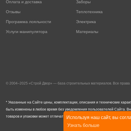
Оплата и доставка
Заборы
Отзывы
Теплотехника
Программа лояльности
Электрика
Услуги манипулятора
Материалы
© 2004–2025 «Строй Двор» — база строительных материалов. Все прав
* Указанные на Сайте цены, комплектации, описания и технические харак
быть изменены в любое время без уведомления пользователей Сайта. В
товаров и упаковки может отличаться от изображенных на Сайте.
Используя наш сайт, вы согла
Узнать больше