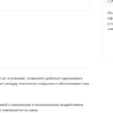
Оп
оф
а 
сче
 шт. в упаковке, позволяют добиться одинакового
ют укладку плиточного покрытия и обеспечивают ему
чивой к химическим и механическим воздействиям.
о извлекаются из швов.