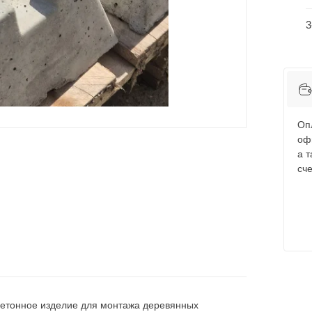
3
Оп
оф
а 
сче
бетонное изделие для монтажа деревянных