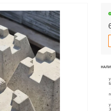
НАЛИ
у
Б
п
у
З