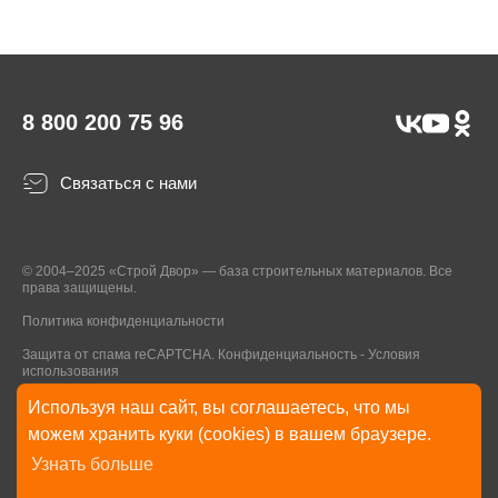
8 800 200 75 96
Связаться с нами
© 2004–2025 «Строй Двор» — база строительных материалов. Все
права защищены.
Политика конфиденциальности
Защита от спама reCAPTCHA.
Конфиденциальность
-
Условия
использования
Используя наш сайт, вы соглашаетесь, что мы
* Указанные на Сайте цены, комплектации, описания и технические
можем хранить куки (cookies) в вашем браузере.
характеристики могут быть изменены в любое время без уведомления
Узнать больше
пользователей Сайта. Внешний вид товаров и упаковки может
отличаться от изображенных на Сайте.