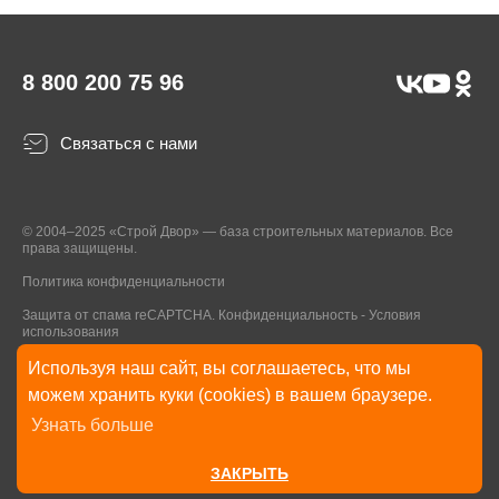
8 800 200 75 96
Связаться с нами
© 2004–2025 «Строй Двор» — база строительных материалов. Все
права защищены.
Политика конфиденциальности
Защита от спама reCAPTCHA.
Конфиденциальность
-
Условия
использования
Используя наш сайт, вы соглашаетесь, что мы
* Указанные на Сайте цены, комплектации, описания и технические
можем хранить куки (cookies) в вашем браузере.
характеристики могут быть изменены в любое время без уведомления
Узнать больше
пользователей Сайта. Внешний вид товаров и упаковки может
отличаться от изображенных на Сайте.
ЗАКРЫТЬ