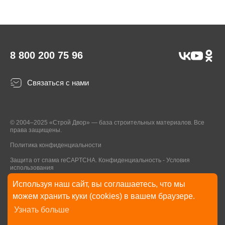
8 800 200 75 96
Связаться с нами
© 2004–2025 «Строй Двор» — база строительных материалов. Все
права защищены.
Политика конфиденциальности
Защита от спама reCAPTCHA.
Конфиденциальность
-
Условия
использования
Используя наш сайт, вы соглашаетесь, что мы
* Указанные на Сайте цены, комплектации, описания и технические
можем хранить куки (cookies) в вашем браузере.
характеристики могут быть изменены в любое время без уведомления
Узнать больше
пользователей Сайта. Внешний вид товаров и упаковки может
отличаться от изображенных на Сайте.