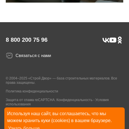
8 800 200 75 96
Связаться с нами
© 2004–2025 «Строй Двор» — база строительных материалов. Все
права защищены.
Политика конфиденциальности
Защита от спама reCAPTCHA.
Конфиденциальность
-
Условия
использования
Используя наш сайт, вы соглашаетесь, что мы
* Указанные на Сайте цены, комплектации, описания и технические
можем хранить куки (cookies) в вашем браузере.
характеристики могут быть изменены в любое время без уведомления
Узнать больше
пользователей Сайта. Внешний вид товаров и упаковки может