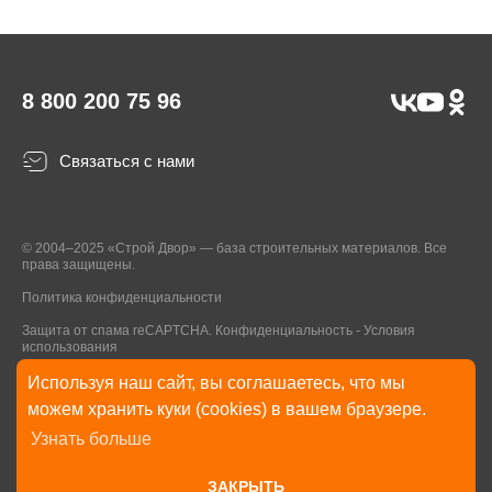
8 800 200 75 96
Связаться с нами
© 2004–2025 «Строй Двор» — база строительных материалов. Все
права защищены.
Политика конфиденциальности
Защита от спама reCAPTCHA.
Конфиденциальность
-
Условия
использования
Используя наш сайт, вы соглашаетесь, что мы
* Указанные на Сайте цены, комплектации, описания и технические
можем хранить куки (cookies) в вашем браузере.
характеристики могут быть изменены в любое время без уведомления
Узнать больше
пользователей Сайта. Внешний вид товаров и упаковки может
отличаться от изображенных на Сайте.
ЗАКРЫТЬ