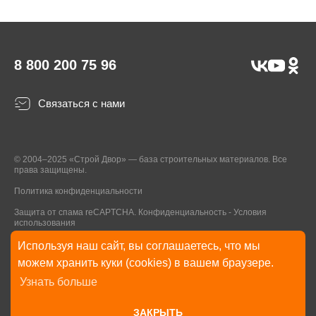
8 800 200 75 96
Связаться с нами
© 2004–2025 «Строй Двор» — база строительных материалов. Все
права защищены.
Политика конфиденциальности
Защита от спама reCAPTCHA.
Конфиденциальность
-
Условия
использования
Используя наш сайт, вы соглашаетесь, что мы
* Указанные на Сайте цены, комплектации, описания и технические
можем хранить куки (cookies) в вашем браузере.
характеристики могут быть изменены в любое время без уведомления
Узнать больше
пользователей Сайта. Внешний вид товаров и упаковки может
отличаться от изображенных на Сайте.
ЗАКРЫТЬ