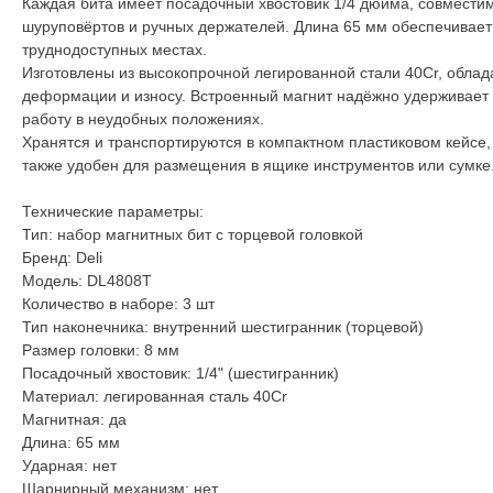
Каждая бита имеет посадочный хвостовик 1/4 дюйма, совмести
шуруповёртов и ручных держателей. Длина 65 мм обеспечивает
труднодоступных местах.
Изготовлены из высокопрочной легированной стали 40Cr, обла
деформации и износу. Встроенный магнит надёжно удерживает
работу в неудобных положениях.
Хранятся и транспортируются в компактном пластиковом кейсе,
также удобен для размещения в ящике инструментов или сумке
Технические параметры:
Тип: набор магнитных бит с торцевой головкой
Бренд: Deli
Модель: DL4808T
Количество в наборе: 3 шт
Тип наконечника: внутренний шестигранник (торцевой)
Размер головки: 8 мм
Посадочный хвостовик: 1/4" (шестигранник)
Материал: легированная сталь 40Cr
Магнитная: да
Длина: 65 мм
Ударная: нет
Шарнирный механизм: нет