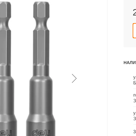
НАЛИ
у
Б
п
З
у
З
3