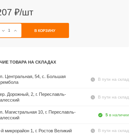
207 ₽/шт
В КОРЗИНУ
ЧИЕ ТОВАРА НА СКЛАДАХ
л. Центральная, 54, c. Большая
В пути на склад
рембола
ер. Дорожный, 2, г. Переславль-
В пути на склад
алесский
л. Магистральная 10, г. Переславль-
5
в наличии
алесский
-й микрорайон 1, г. Ростов Великий
В пути на склад