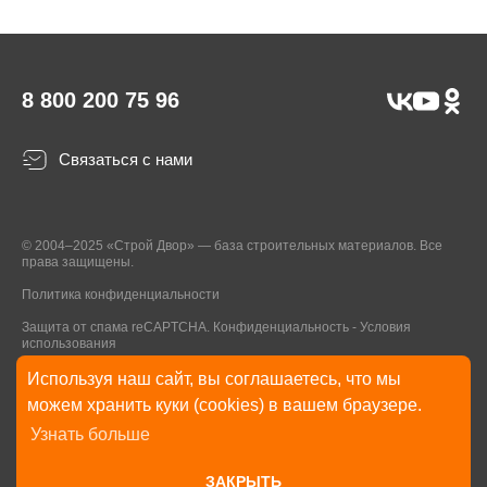
8 800 200 75 96
Связаться с нами
© 2004–2025 «Строй Двор» — база строительных материалов. Все
права защищены.
Политика конфиденциальности
Защита от спама reCAPTCHA.
Конфиденциальность
-
Условия
использования
Используя наш сайт, вы соглашаетесь, что мы
* Указанные на Сайте цены, комплектации, описания и технические
можем хранить куки (cookies) в вашем браузере.
характеристики могут быть изменены в любое время без уведомления
Узнать больше
пользователей Сайта. Внешний вид товаров и упаковки может
отличаться от изображенных на Сайте.
ЗАКРЫТЬ