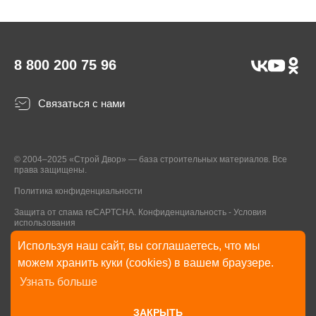
8 800 200 75 96
Связаться с нами
© 2004–2025 «Строй Двор» — база строительных материалов. Все
права защищены.
Политика конфиденциальности
Защита от спама reCAPTCHA.
Конфиденциальность
-
Условия
использования
Используя наш сайт, вы соглашаетесь, что мы
* Указанные на Сайте цены, комплектации, описания и технические
можем хранить куки (cookies) в вашем браузере.
характеристики могут быть изменены в любое время без уведомления
Узнать больше
пользователей Сайта. Внешний вид товаров и упаковки может
отличаться от изображенных на Сайте.
ЗАКРЫТЬ