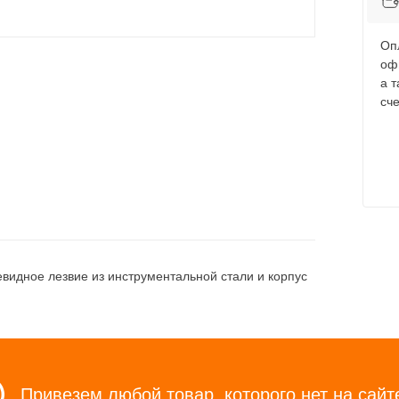
Оп
оф
а 
сче
идное лезвие из инструментальной стали и корпус
Привезем любой товар, которого нет на сайт