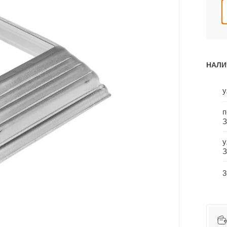
НАЛИ
у
п
З
у
З
3