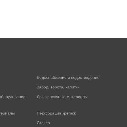
Водоснабжение и водоотведение
Забор, ворота, калитки
оборудование
Лакокрасочные материалы
териалы
Перфорация крепеж
Стекло