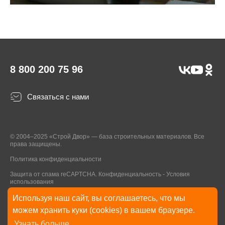
8 800 200 75 96
Связаться с нами
© 2004–2025 «Строй Двор» — база строительных материалов. Все
права защищены.
Политика конфиденциальности
Защита от спама reCAPTCHA.
Конфиденциальность
-
Условия
использования
Используя наш сайт, вы соглашаетесь, что мы
* Указанные на Сайте цены, комплектации, описания и технические
можем хранить куки (cookies) в вашем браузере.
характеристики могут быть изменены в любое время без уведомления
Узнать больше
пользователей Сайта. Внешний вид товаров и упаковки может