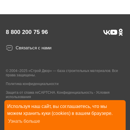
8 800 200 75 96
Связаться с нами
© 2004–2025 «Строй Двор» — база строительных материалов. Все
права защищены.
Политика конфиденциальности
Защита от спама reCAPTCHA.
Конфиденциальность
-
Условия
использования
Используя наш сайт, вы соглашаетесь, что мы
* Указанные на Сайте цены, комплектации, описания и технические
можем хранить куки (cookies) в вашем браузере.
характеристики могут быть изменены в любое время без уведомления
Узнать больше
пользователей Сайта. Внешний вид товаров и упаковки может
отличаться от изображенных на Сайте.