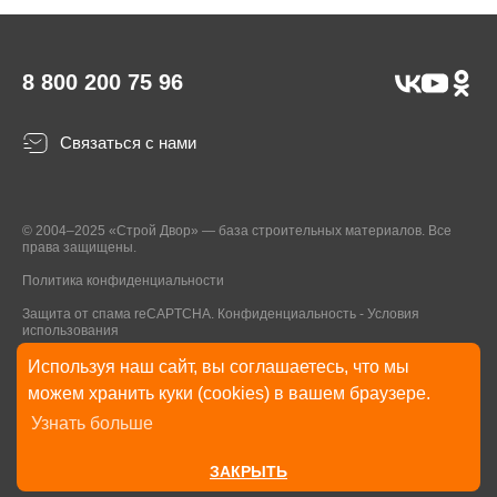
8 800 200 75 96
Связаться с нами
© 2004–2025 «Строй Двор» — база строительных материалов. Все
права защищены.
Политика конфиденциальности
Защита от спама reCAPTCHA.
Конфиденциальность
-
Условия
использования
Используя наш сайт, вы соглашаетесь, что мы
* Указанные на Сайте цены, комплектации, описания и технические
можем хранить куки (cookies) в вашем браузере.
характеристики могут быть изменены в любое время без уведомления
Узнать больше
пользователей Сайта. Внешний вид товаров и упаковки может
отличаться от изображенных на Сайте.
ЗАКРЫТЬ