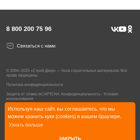
8 800 200 75 96
Связаться с нами
© 2004–2025 «Строй Двор» — база строительных материалов. Все
права защищены.
Политика конфиденциальности
Защита от спама reCAPTCHA.
Конфиденциальность
-
Условия
использования
Используя наш сайт, вы соглашаетесь, что мы
* Указанные на Сайте цены, комплектации, описания и технические
можем хранить куки (cookies) в вашем браузере.
характеристики могут быть изменены в любое время без уведомления
Узнать больше
пользователей Сайта. Внешний вид товаров и упаковки может
отличаться от изображенных на Сайте.
ЗАКРЫТЬ