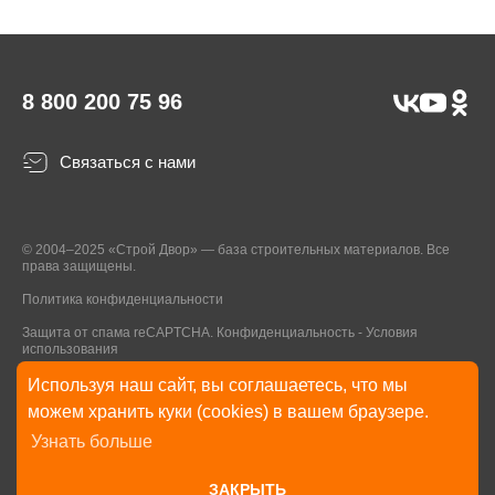
8 800 200 75 96
Связаться с нами
© 2004–2025 «Строй Двор» — база строительных материалов. Все
права защищены.
Политика конфиденциальности
Защита от спама reCAPTCHA.
Конфиденциальность
-
Условия
использования
Используя наш сайт, вы соглашаетесь, что мы
* Указанные на Сайте цены, комплектации, описания и технические
можем хранить куки (cookies) в вашем браузере.
характеристики могут быть изменены в любое время без уведомления
Узнать больше
пользователей Сайта. Внешний вид товаров и упаковки может
отличаться от изображенных на Сайте.
ЗАКРЫТЬ