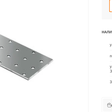
НАЛИ
у
п
у
З
3